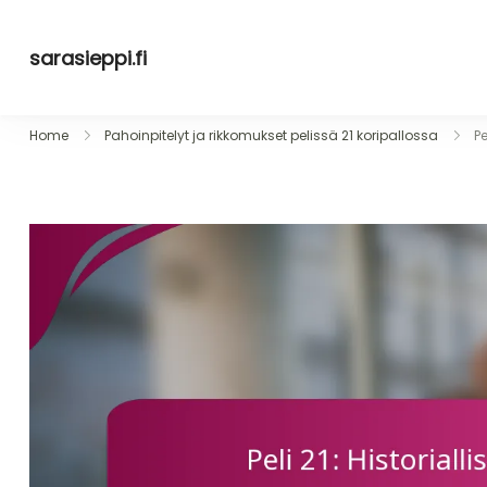
Skip
to
sarasieppi.fi
content
Home
Pahoinpitelyt ja rikkomukset pelissä 21 koripallossa
Pe