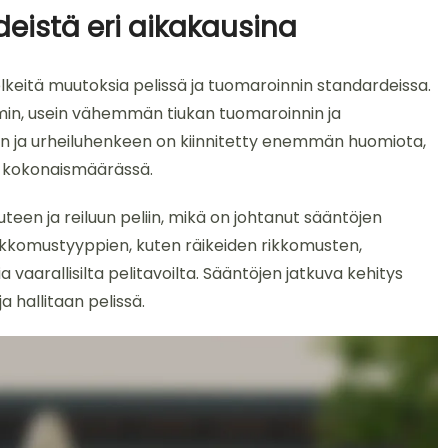
deistä eri aikakausina
elkeitä muutoksia pelissä ja tuomaroinnin standardeissa.
mmin, usein vähemmän tiukan tuomaroinnin ja
oon ja urheiluhenkeen on kiinnitetty enemmän huomiota,
 kokonaismäärässä.
uuteen ja reiluun peliin, mikä on johtanut sääntöjen
ikkomustyyppien, kuten räikeiden rikkomusten,
 vaarallisilta pelitavoilta. Sääntöjen jatkuva kehitys
 hallitaan pelissä.