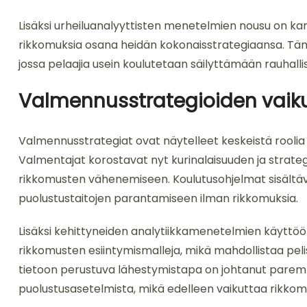
Lisäksi urheiluanalyyttisten menetelmien nousu on ka
rikkomuksia osana heidän kokonaisstrategiaansa. Tä
jossa pelaajia usein koulutetaan säilyttämään rauhalli
Valmennusstrategioiden vaiku
Valmennusstrategiat ovat näytelleet keskeistä rooli
Valmentajat korostavat nyt kurinalaisuuden ja strate
rikkomusten vähenemiseen. Koulutusohjelmat sisältävät 
puolustustaitojen parantamiseen ilman rikkomuksia.
Lisäksi kehittyneiden analytiikkamenetelmien käyttöö
rikkomusten esiintymismalleja, mikä mahdollistaa p
tietoon perustuva lähestymistapa on johtanut paremmi
puolustusasetelmista, mikä edelleen vaikuttaa rikkomu