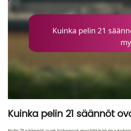
Kuinka pelin 21 säännöt ov
Pelin 21 säännöt ovat kokeneet merkittäviä muutoksia