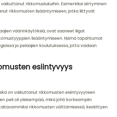
vaikuttanut rikkomuslukuihin. Esimerkiksi siirtyminen
t rikkomusten lisääntymiseen, jotka liittyvät
laajien väärinkäytöksiä, ovat saaneet liigat
rikkomustyyppien lisääntymiseen. Nämä tapahtumat
ioissa ja pelaajien koulutuksessa, jotta voidaan
komusten esiintyvyys
ikä on vaikuttanut rikkomusten esiintyvyyteen
en peli oli yleisempää, mikä johti korkeampiin
t taitavammiksi rikkomusten välttämisessä, keskittyen