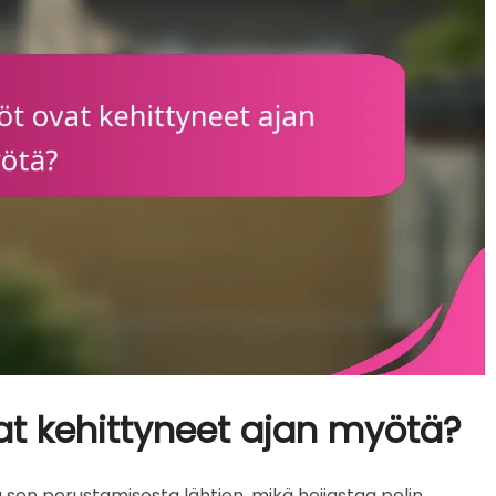
at kehittyneet ajan myötä?
 sen perustamisesta lähtien, mikä heijastaa pelin