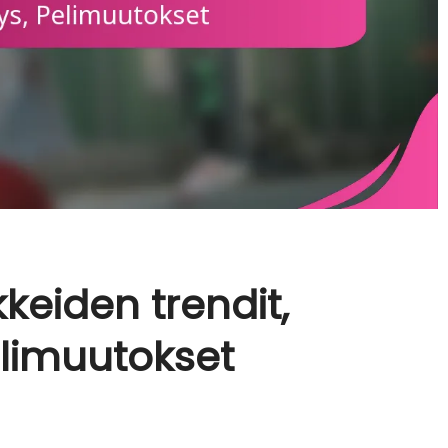
rikkeiden trendit,
elimuutokset