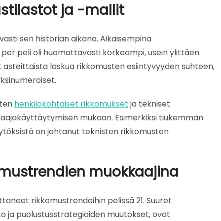
stilastot ja -mallit
vasti sen historian aikana. Aikaisempina
 peli oli huomattavasti korkeampi, usein ylittäen
t asteittaista laskua rikkomusten esiintyvyyden suhteen,
 yksinumeroiset.
uten
henkilökohtaiset rikkomukset
ja tekniset
elaajakäyttäytymisen mukaan. Esimerkiksi tiukemman
ytöksistä on johtanut teknisten rikkomusten
omustrendien muokkaajina
taneet rikkomustrendeihin pelissä 21. Suuret
 ja puolustusstrategioiden muutokset, ovat