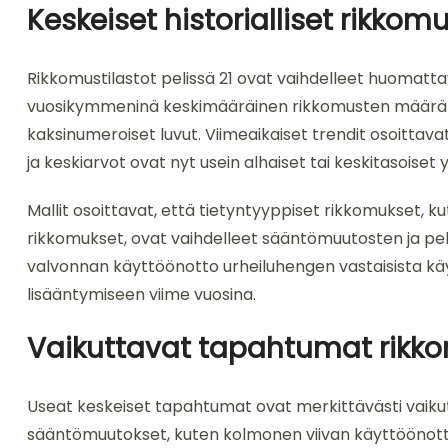
Keskeiset historialliset rikkomu
Rikkomustilastot pelissä 21 ovat vaihdelleet huomatta
vuosikymmeninä keskimääräinen rikkomusten määrä per
kaksinumeroiset luvut. Viimeaikaiset trendit osoittava
ja keskiarvot ovat nyt usein alhaiset tai keskitasoiset
Mallit osoittavat, että tietyntyyppiset rikkomukset, k
rikkomukset, ovat vaihdelleet sääntömuutosten ja p
valvonnan käyttöönotto urheiluhengen vastaisista kä
lisääntymiseen viime vuosina.
Vaikuttavat tapahtumat rikk
Useat keskeiset tapahtumat ovat merkittävästi vaikut
sääntömuutokset, kuten kolmonen viivan käyttöönotto