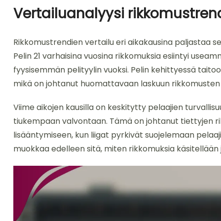
Vertailuanalyysi rikkomustren
Rikkomustrendien vertailu eri aikakausina paljastaa s
Pelin 21 varhaisina vuosina rikkomuksia esiintyi usea
fyysisemmän pelityylin vuoksi. Pelin kehittyessä tait
mikä on johtanut huomattavaan laskuun rikkomusten
Viime aikojen kausilla on keskitytty pelaajien turvallis
tiukempaan valvontaan. Tämä on johtanut tiettyjen r
lisääntymiseen, kun liigat pyrkivät suojelemaan pelaajia
muokkaa edelleen sitä, miten rikkomuksia käsitellään ja