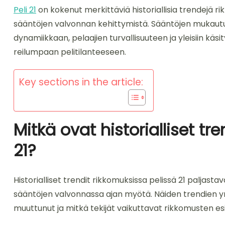
Peli 21
on kokenut merkittäviä historiallisia trendejä r
sääntöjen valvonnan kehittymistä. Sääntöjen mukautu
dynamiikkaan, pelaajien turvallisuuteen ja yleisiin käs
reilumpaan pelitilanteeseen.
Key sections in the article:
Mitkä ovat historialliset tr
21?
Historialliset trendit rikkomuksissa pelissä 21 paljas
sääntöjen valvonnassa ajan myötä. Näiden trendien 
muuttunut ja mitkä tekijät vaikuttavat rikkomusten es