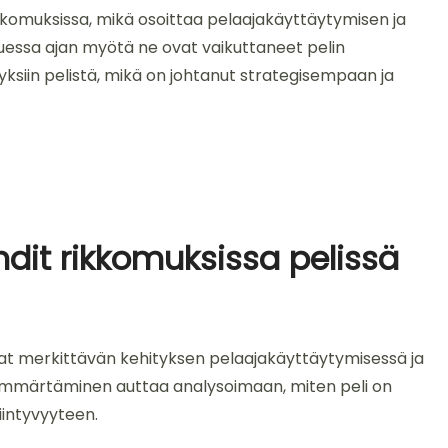
ikkomuksissa, mikä osoittaa pelaajakäyttäytymisen ja
essa ajan myötä ne ovat vaikuttaneet pelin
ityksiin pelistä, mikä on johtanut strategisempaan ja
endit rikkomuksissa pelissä
tavat merkittävän kehityksen pelaajakäyttäytymisessä ja
ymmärtäminen auttaa analysoimaan, miten peli on
iintyvyyteen.