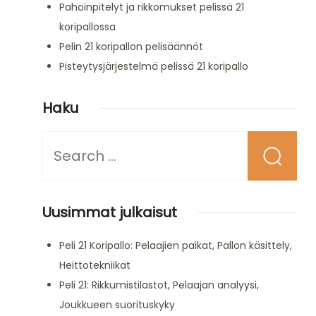
Pahoinpitelyt ja rikkomukset pelissä 21
koripallossa
Pelin 21 koripallon pelisäännöt
Pisteytysjärjestelmä pelissä 21 koripallo
Haku
Looking
for
Something?
Uusimmat julkaisut
Peli 21 Koripallo: Pelaajien paikat, Pallon käsittely,
Heittotekniikat
Peli 21: Rikkumistilastot, Pelaajan analyysi,
Joukkueen suorituskyky