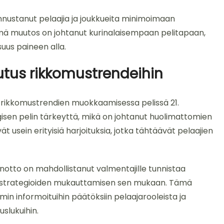
nnustanut pelaajia ja joukkueita minimoimaan
mä muutos on johtanut kurinalaisempaan pelitapaan,
suus paineen alla.
tus rikkomustrendeihin
a rikkomustrendien muokkaamisessa pelissä 21.
gisen pelin tärkeyttä, mikä on johtanut huolimattomien
usein erityisiä harjoituksia, jotka tähtäävät pelaajien
notto on mahdollistanut valmentajille tunnistaa
elistrategioiden mukauttamisen sen mukaan. Tämä
n informoituihin päätöksiin pelaajarooleista ja
slukuihin.