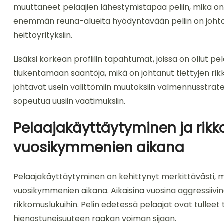
muuttaneet pelaajien lähestymistapaa peliin, mikä on 
enemmän reuna-alueita hyödyntävään peliin on johtanu
heittoyrityksiin.
Lisäksi korkean profiilin tapahtumat, joissa on ollut pe
tiukentamaan sääntöjä, mikä on johtanut tiettyjen 
johtavat usein välittömiin muutoksiin valmennusstrateg
sopeutua uusiin vaatimuksiin.
Pelaajakäyttäytyminen ja rik
vuosikymmenien aikana
Pelaajakäyttäytyminen on kehittynyt merkittävästi, m
vuosikymmenien aikana. Aikaisina vuosina aggressiivin
rikkomuslukuihin. Pelin edetessä pelaajat ovat tullee
hienostuneisuuteen raakan voiman sijaan.