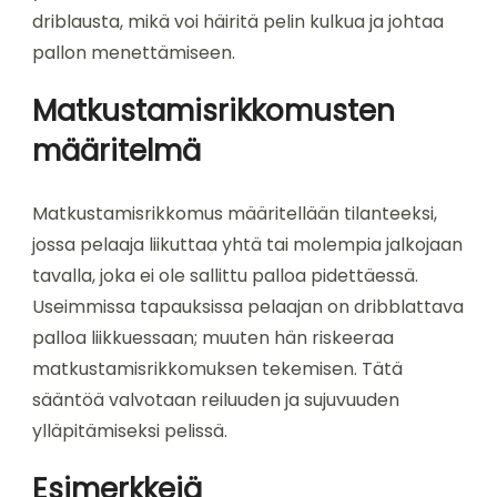
driblausta, mikä voi häiritä pelin kulkua ja johtaa
pallon menettämiseen.
Matkustamisrikkomusten
määritelmä
Matkustamisrikkomus määritellään tilanteeksi,
jossa pelaaja liikuttaa yhtä tai molempia jalkojaan
tavalla, joka ei ole sallittu palloa pidettäessä.
Useimmissa tapauksissa pelaajan on dribblattava
palloa liikkuessaan; muuten hän riskeeraa
matkustamisrikkomuksen tekemisen. Tätä
sääntöä valvotaan reiluuden ja sujuvuuden
ylläpitämiseksi pelissä.
Esimerkkejä