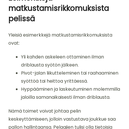
matkustamisrikkomuksista
pelissä
Yleisiä esimerkkejä matkustamisrikkomuksista
ovat:
Yli kahden askeleen ottaminen ilman
driblausta syötön jälkeen.
Pivot-jalan liikutteleminen tai raahaaminen
syöttöä tai heittoa yrittäessä.
Hyppääminen ja laskeutuminen molemmilla
jaloilla samanaikaisesti ilman driblausta.
Nämä toimet voivat johtaa pelin
keskeyttämiseen, jolloin vastustava joukkue saa
pallon hallintaansa. Pelaajien tulisi olla tietoisia