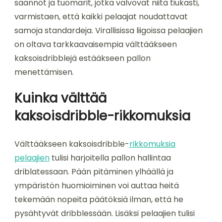
säännöt ja tuomarit, jotka valvovat niitä tiukasti,
varmistaen, että kaikki pelaajat noudattavat
samoja standardeja. Virallisissa liigoissa pelaajien
on oltava tarkkaavaisempia välttääkseen
kaksoisdribblejä estääkseen pallon
menettämisen.
Kuinka välttää
kaksoisdribble-rikkomuksia
Välttääkseen kaksoisdribble-
rikkomuksia
pelaajien
tulisi harjoitella pallon hallintaa
driblatessaan. Pään pitäminen ylhäällä ja
ympäristön huomioiminen voi auttaa heitä
tekemään nopeita päätöksiä ilman, että he
pysähtyvät dribblessään. Lisäksi pelaajien tulisi