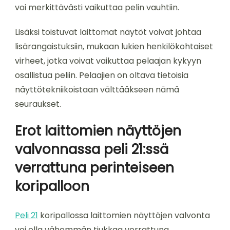
voi merkittävästi vaikuttaa pelin vauhtiin.
Lisäksi toistuvat laittomat näytöt voivat johtaa
lisärangaistuksiin, mukaan lukien henkilökohtaiset
virheet, jotka voivat vaikuttaa pelaajan kykyyn
osallistua peliin. Pelaajien on oltava tietoisia
näyttötekniikoistaan välttääkseen nämä
seuraukset.
Erot laittomien näyttöjen
valvonnassa peli 21:ssä
verrattuna perinteiseen
koripalloon
Peli 21
koripallossa laittomien näyttöjen valvonta
voi olla vähemmän tiukkaa verrattuna