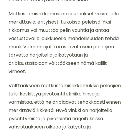
Matkustamisrikkomusten seuraukset voivat olla
merkittäviä, erityisesti tiukoissa peleissä. Yksi
rikkomus voi muuttaa pelin vauhtia ja antaa
vastustavalle joukkueelle mahdollisuuden tehdä
maali. Valmentajat korostavat usein pelaajien
tarvetta harjoitella jalkatyötään ja
driblaustaitojaan välttääkseen nämä kalliit
virheet.
Välttääkseen matkustamisrikkomuksia pelaajien
tulisi keskittyä pivotointitekniikoihinsa ja
varmistaa, että he driblaavat tehokkaasti ennen
merkittäviä liikkeitä. Hyvä vinkki on harjoitella
pysähtymistä ja pivotointia harjoituksissa
vahvistaakseen oikeaa jalkatyötä ja