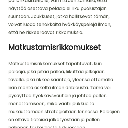
pallonkäsittelijälle, varmistaen samalla, että
näyttöä asettava pelaaja ei liiku puolustajan
suuntaan. Joukkueet, jotka hallitsevat tämän,
voivat luoda tehokkaita hyökkäyspelejä ilman,
että he riskeeraavat rikkomuksia.
Matkustamisrikkomukset
Matkustamisrikkomukset tapahtuvat, kun
pelaaja, joka pitää palloa, liikuttaa jalkojaan
tavalla, joka rikkoo sääntöjä, yleensä ottamalla
liian monta askelta ilman driblausta. Tämä voi
pysäyttää hyökkäysvauhdin ja johtaa pallon
menettämiseen, mikä vaatii joukkueita
mukauttamaan strategioitaan lennossa. Pelaajien
on oltava tietoisia jalkatyöstään ja pallon
hallinnan tärkeydestä liikkuessaan.