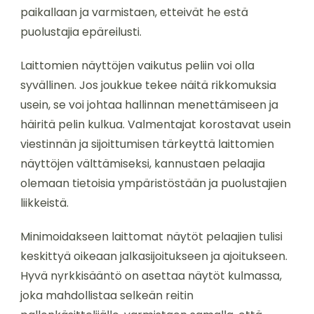
paikallaan ja varmistaen, etteivät he estä
puolustajia epäreilusti.
Laittomien näyttöjen vaikutus peliin voi olla
syvällinen. Jos joukkue tekee näitä rikkomuksia
usein, se voi johtaa hallinnan menettämiseen ja
häiritä pelin kulkua. Valmentajat korostavat usein
viestinnän ja sijoittumisen tärkeyttä laittomien
näyttöjen välttämiseksi, kannustaen pelaajia
olemaan tietoisia ympäristöstään ja puolustajien
liikkeistä.
Minimoidakseen laittomat näytöt pelaajien tulisi
keskittyä oikeaan jalkasijoitukseen ja ajoitukseen.
Hyvä nyrkkisääntö on asettaa näytöt kulmassa,
joka mahdollistaa selkeän reitin