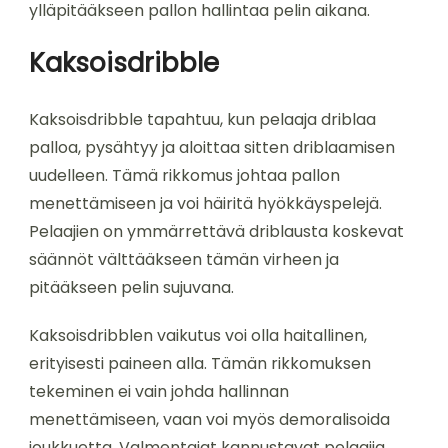
ylläpitääkseen pallon hallintaa pelin aikana.
Kaksoisdribble
Kaksoisdribble tapahtuu, kun pelaaja driblaa
palloa, pysähtyy ja aloittaa sitten driblaamisen
uudelleen. Tämä rikkomus johtaa pallon
menettämiseen ja voi häiritä hyökkäyspelejä.
Pelaajien on ymmärrettävä driblausta koskevat
säännöt välttääkseen tämän virheen ja
pitääkseen pelin sujuvana.
Kaksoisdribblen vaikutus voi olla haitallinen,
erityisesti paineen alla. Tämän rikkomuksen
tekeminen ei vain johda hallinnan
menettämiseen, vaan voi myös demoralisoida
joukkuetta. Valmentajat kannustavat pelaajia