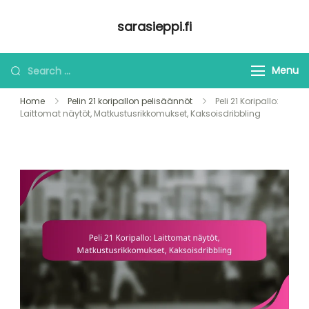
Skip
sarasieppi.fi
to
content
Looking
Menu
for
Home
Pelin 21 koripallon pelisäännöt
Peli 21 Koripallo:
Something?
Laittomat näytöt, Matkustusrikkomukset, Kaksoisdribbling